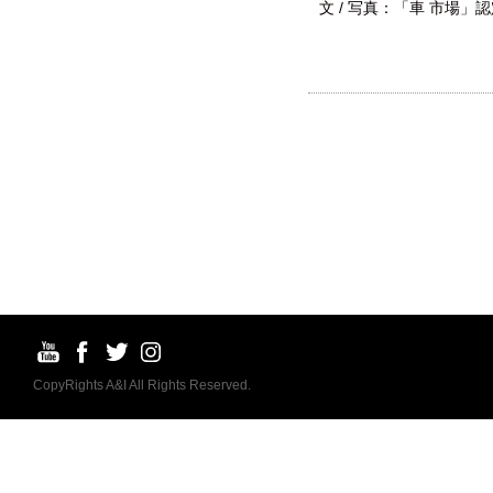
文 / 写真：「車 市場
CopyRights A&I All Rights Reserved.