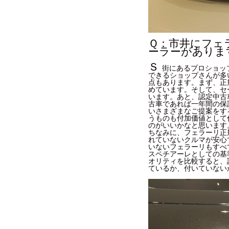
Ｑ：市井にフェ
ーラーがありま
Ｓ
街にあるプロショッ
できるショップさんが多
点もあります。まず、正
めています。そして、セ
います。あと、認定中古
古車であれば一年間の保
いさまざまなご提案をす
うものも付加価値として
のがいいかなと思います
ちなみに、フェラーリ正
れていないクルマが安心
いないフェラーリもすべ
スペチアーレとしての基
オリティを比較すると、
ているか、付いていない