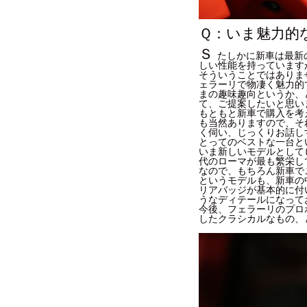
Ｑ：いま魅力的
Ｓ
たしかに新車は最新
しい性能を持っています
そういうことではありま
ェラーリで物凄く魅力的
まの趣味趣向というか、
て、ご提案したいと思い
もともと新車で購入を考
も当然ありますので、そ
く伺い、じっくりお話し
とってのベストな一台と
いま新しいモデルとして
代のローマが最も繁栄し
なので、もちろん新車で
というモデルも、新車の
リアバッジが基本的に付
うなディテールになって
今後、フェラーリのプロ
したクラシカルなもの、