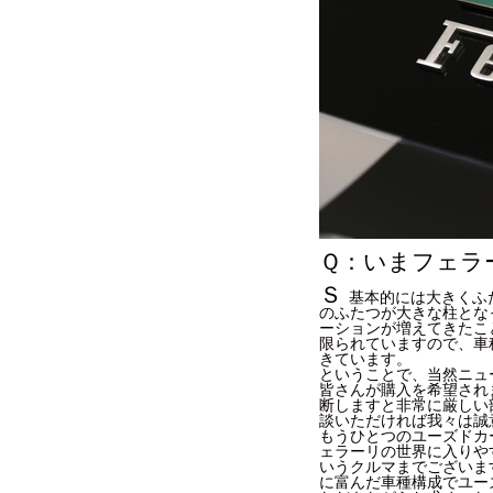
Ｑ：いまフェラ
Ｓ
基本的には大きくふ
のふたつが大きな柱とな
ーションが増えてきたこ
限られていますので、車
きています。
ということで、当然ニュ
皆さんが購入を希望され
断しますと非常に厳しい
談いただければ我々は誠
もうひとつのユーズドカ
ェラーリの世界に入りやす
いうクルマまでございま
に富んだ車種構成でユー