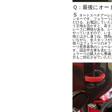
Ｑ：最後にオー
Ｓ
オートスペチアーレ
ンターです。フェラーリ
だける、お電話していた
う立地を活かすと、富士
レースに興味がある、レ
やっていますので、いま
他とは少し違うね、情熱
いながら、全スタッフが
我々はフェラーリのオフ
ーリ世界基準のショール
す。認定中古車を含むユ
ェラーリの購入から整備
方もご対応させていただ