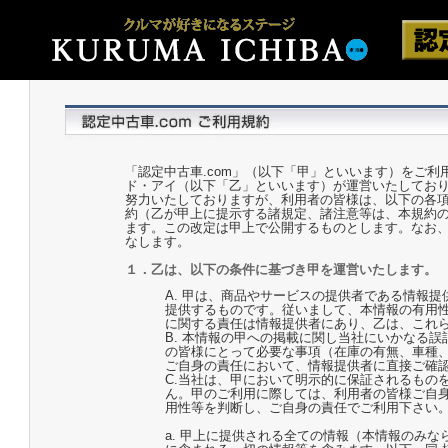
「認定中古車.com」（以下「甲」といいます）をご
ド・アイ（以下「乙」といいます）が運営いたしてお
努力いたしておりますが、利用者の皆様は、以下の各
約（乙が甲上に提示する諸規定、諸注意等は、本規約
ます。この改定は甲上で公開するものとします。なお
なします。
１．乙は、以下の条件に基づき甲を運営いたします。
A. 甲は、商品やサービスの提供者である情報
提供するものです。従いまして、本情報の有用
に関する責任は情報提供者にあり、乙は、これ
B. 本情報の甲への掲載に関し当社にいかなる
の皆様にとって必要な事項（在庫の有無、車種
ご自身の責任において、情報提供者に直接ご確
C.当社は、甲において明示的に保証されるもの
ん。甲のご利用に際しては、利用者の皆様ご自
用性等を判断し、ご自身の責任でご利用下さい
a. 甲上に提供される全ての情報（本情報のみ