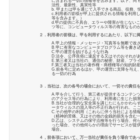
に含まれる一切の情報等を含みます。以下、同 
法性、最新性、真実性等
b. 甲または甲を通じて入手できる商品、役務
c.利用者の皆様が甲上に提供される情報を利用
等を含みます。）
d.甲の提供に不具合、エラーや障害が生じない
ツ等に、コンピュータウィルス等の有害なものが
２．利用者の皆様は、甲を利用するにあたり、以下に
A.甲上の情報・メッセージ・写真等を無断で改
B.甲に有害なコンピュータプログラム等を書き
C.甲の運営を妨げるような行為
D.法令、公序良俗に違反する又はそのおそれが
E.第三者又は当社の、通信の秘密、財産、プラ
F.第三者又は当社の著作権・商標権等の知的財
G.前各号に定めるほか、甲の運営に支障を与え
る一切の行為
３．当社は、次の各号の場合において、一切その責任
A.甲を介して行う、第三者が提供するコンテン
のアクセス等の行為により、利用者に生じた損
B.当社が合理的な安全策を講じたにもかかわら
ータウィルスの混入等の不正行為が行われ、こ
C.その他甲の利用（これらに伴う当社による情
（精神的苦痛、又はその他の金銭的損失を含む
D.乙は、システムの保守点検等を行う場合、何
った場合、その他何らかの理由でサービスが提
場合。
４．前各項において、万一当社が責任を負う場合であ