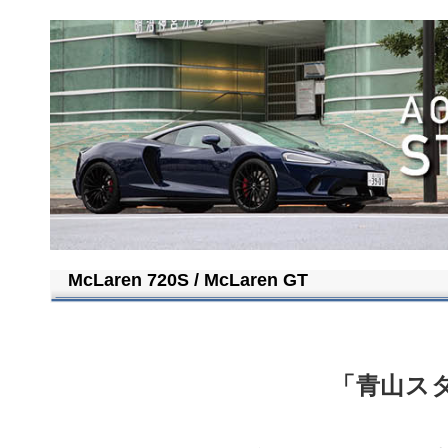
McLaren 720S / McLaren GT
「青山ス