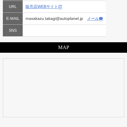
URL
販売店WEBサイト
E-MAIL
masakazu.takagi@autoplanet.jp
メール
SNS
MAP