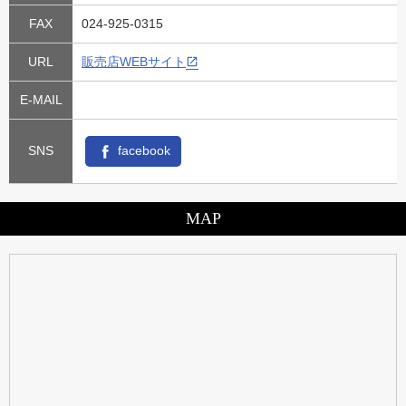
FAX
024-925-0315
URL
販売店WEBサイト
E-MAIL
SNS
facebook
MAP