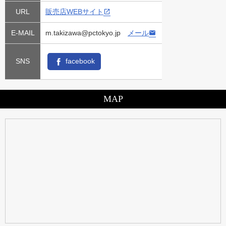
URL
販売店WEBサイト
E-MAIL
m.takizawa@pctokyo.jp
メール
SNS
facebook
MAP