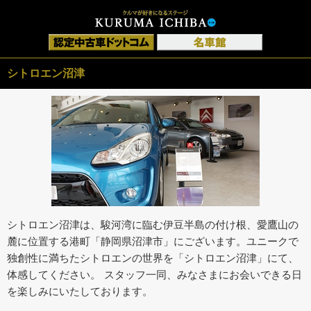
シトロエン沼津
シトロエン沼津は、駿河湾に臨む伊豆半島の付け根、愛鷹山の
麓に位置する港町「静岡県沼津市」にございます。ユニークで
独創性に満ちたシトロエンの世界を「シトロエン沼津」にて、
体感してください。 スタッフ一同、みなさまにお会いできる日
を楽しみにいたしております。