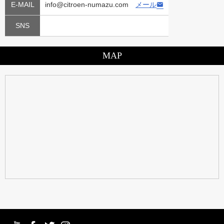
E-MAIL
info@citroen-numazu.com
メール
SNS
MAP