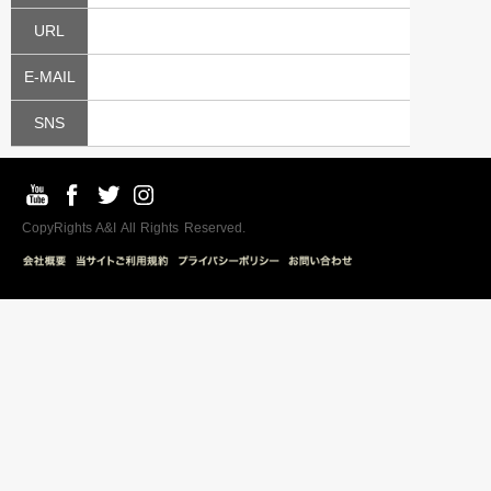
URL
E-MAIL
SNS
CopyRights A&I All Rights Reserved.