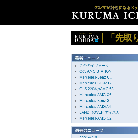
「先取
２台のイヴォーク
C63 AMG STATION...
Mercedes-Benz C...
Mercedes-BENZ G...
CLS 220dのAMG 53...
Mercedes-AMG C6...
Mercedes-Benz S...
Mercedes-AMG A4...
LAND ROVER ディスカ...
Mercedes-AMG C2...