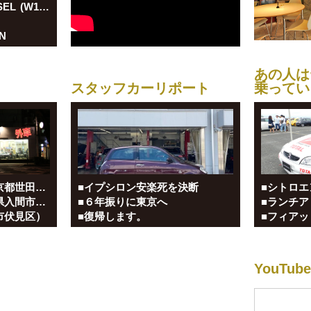
■Mercedes-Benz 560SEL (W126) D車
N
あの人は
スタッフカーリポート
乗ってい
■ユーロマチック（東京都世田谷区）
■イプシロン安楽死を決断
■シトロエ
■レンジャース（埼玉県入間市、東京都目黒区）
■６年振りに東京へ
市伏見区）
■復帰します。
YouTu