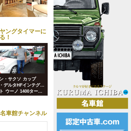
ヤングタイマーに
る！
ン・サクソ カップ
■ランチア・デルタHFインテグラーレ16V エボI マルティニ5
■フィアット ウーノ 1400ターボie
be名車館チャンネル