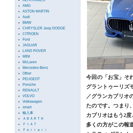
ALFA ROMEO
AMG
ASTON MARTIN
Audi
BMW
CHRYSLER Jeep DODGE
CITROEN
Ford
JAGUAR
LAND ROVER
MINI
McLaren
Mercedes-Benz
Other
今回の「お宝」そ
PEUGEOT
Porsche
グラントゥーリズ
RENAULT
／グランカブリオ
VOLVO
Volkswagen
たのです。つまり
smart
輸入車
カブリオはもう
2
度
ＡＢＡＲＴＨ
多くの方がこの報
ＦＩＡＴ
Ｆｅｒｒａｒｉ