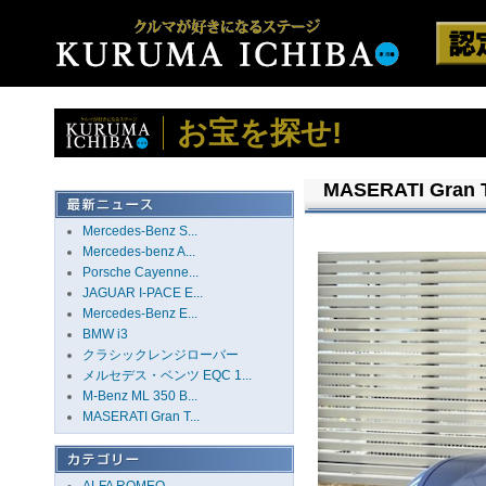
お宝を探せ!
MASERATI Gra
Mercedes-Benz S...
Mercedes-benz A...
Porsche Cayenne...
JAGUAR I-PACE E...
Mercedes-Benz E...
BMW i3
クラシックレンジローバー
メルセデス・ベンツ EQC 1...
M-Benz ML 350 B...
MASERATI Gran T...