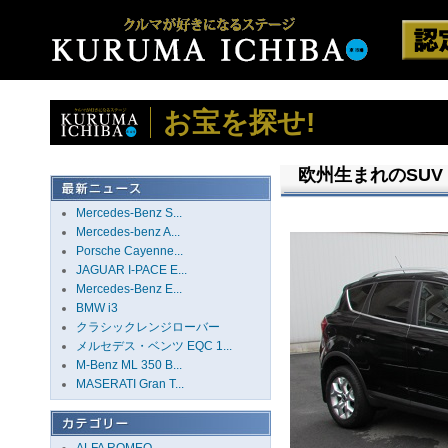
お宝を探せ!
欧州生まれのSU
Mercedes-Benz S...
Mercedes-benz A...
Porsche Cayenne...
JAGUAR I-PACE E...
Mercedes-Benz E...
BMW i3
クラシックレンジローバー
メルセデス・ベンツ EQC 1...
M-Benz ML 350 B...
MASERATI Gran T...