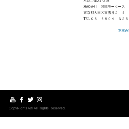
MINI NEXT OTA
株式会社 阿部モータース
東京都大田区東雪谷２－４－
TEL ０３－６８９４－３２５
本車両
CopyRights A&I All Rights Reserved.