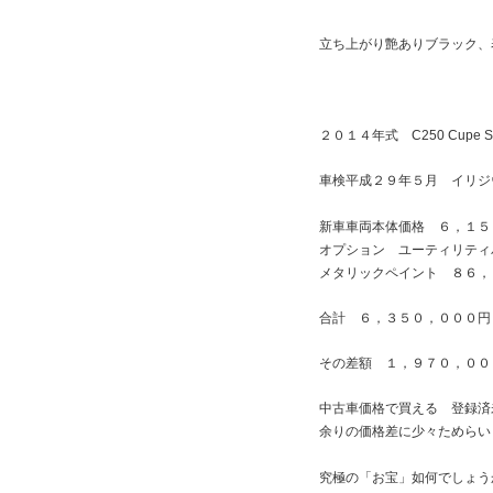
立ち上がり艶ありブラック、
２０１４年式 C250 Cupe S
車検平成２９年５月 イリジ
新車車両本体価格 ６，１５
オプション ユーティリティ
メタリックペイント ８６，
合計 ６，３５０，０００円
その差額 １，９７０，００
中古車価格で買える 登録済
余りの価格差に少々ためらい
究極の「お宝」如何でしょう