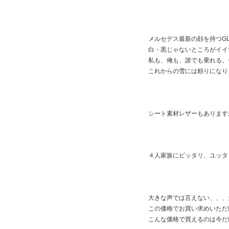
メルセデス最新の顔を持つGL
白・黒じゃないところがイイ
私も、俺も、誰でも乗れる。
これからの雪には頼りになり
シート素材レザーもあります
４人家族にピッタリ、ユッタ
大きな声では言えない、、、
この価格でお買い求めいただ
こんな価格で買えるのは今だ