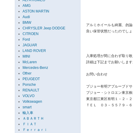
ALFA ROMEO
AMG
ASTON MARTIN
Audi
BMW
アルミホイールも綺麗、勿論
CHRYSLER Jeep DODGE
良い保管状態だったのでしょ
CITROEN
Ford
JAGUAR
LAND ROVER
入庫処理が間に合わず取り敢
MINI
McLaren
詳細は下記までお願いします
Mercedes-Benz
Other
お問い合わせ
PEUGEOT
Porsche
プジョー有明アプルーブドサ
RENAULT
プジョー・シトロエン東京株
VOLVO
東京都江東区有明１－２－２
Volkswagen
ＴＥＬ ０３－５５７９－６
smart
輸入車
ＡＢＡＲＴＨ
ＦＩＡＴ
Ｆｅｒｒａｒｉ