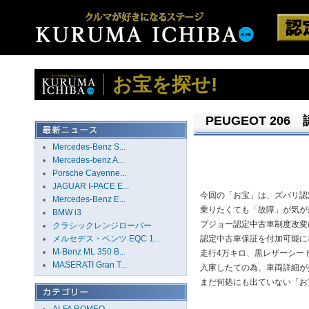
お宝を探せ!
PEUGEOT 206 
Mercedes-Benz S...
Mercedes-benz A...
Porsche Cayenne...
JAGUAR I-PACE E...
今回の「お宝」は、ズバリ認
Mercedes-Benz E...
乗りたくても「故障」が気が
BMW i3
プジョー認定中古車制度改変
クラシックレンジローバー
メルセデス・ベンツ EQC 1...
認定中古車保証を付加可能に
M-Benz ML 350 B...
走行4万キロ、黒レザーシー
MASERATI Gran T...
入庫したての為、車両詳細が
まだ何処にも出ていない「お