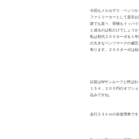
今回もメルセデス・ベンツか
ファミリーカーとして是非お
誰でも楽々、荷物もイッパイ
と成るのは私だけでしょうか
私は初代２００ターボを１年
の大きなベンツマークの威圧
有ります。２００ターボは結
以前はWサンルーフと呼ばれ
１５４，２００円のオプショ
込みですね。
走行２３ｋｍの未使用車です