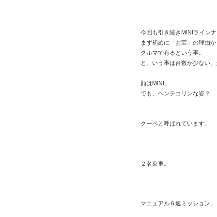
今回も引き続きMINIライン
まず初めに「お宝」の理由か
クルマで有るという事。
と、いう事は台数が少ない、
顔はMINI。
でも、ヘンテコリンな姿？
クーペと呼ばれています。
２名乗車。
マニュアル６速ミッション。