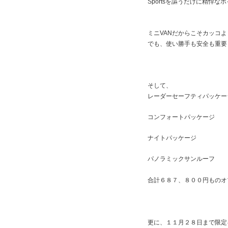
Sportsを謳うだけに精悍な
ミニVANだからこそカッコ
でも、使い勝手も安全も重要
そして、
レーダーセーフティパッケー
コンフォートパッケー
ナイトパッケージ
パノラミックサンルー
合計６８７、８００円ものオ
更に、１１月２８日まで限定